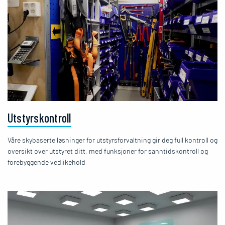
Utstyrskontroll
Våre skybaserte løsninger for utstyrsforvaltning gir deg full kontroll og
oversikt over utstyret ditt, med funksjoner for sanntidskontroll og
forebyggende vedlikehold.