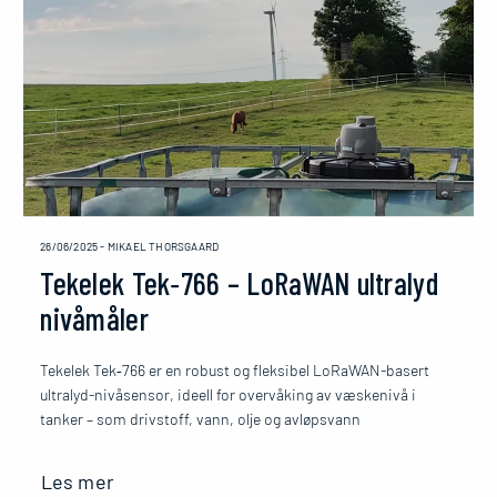
26/06/2025
-
MIKAEL THORSGAARD
Tekelek Tek‑766 – LoRaWAN ultralyd
nivåmåler
Tekelek Tek‑766 er en robust og fleksibel LoRaWAN-basert
ultralyd-nivåsensor, ideell for overvåking av væskenivå i
tanker – som drivstoff, vann, olje og avløpsvann
Les mer