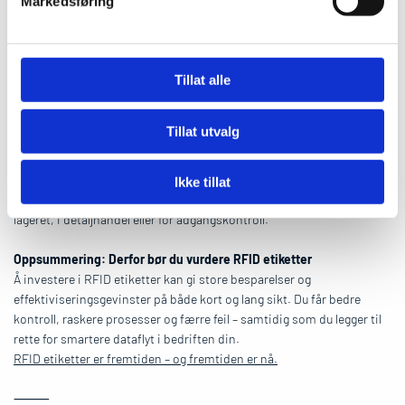
Markedsføring
Hvilke RFID etiketter bør du velge?
Det finnes mange typer RFID etiketter – fra enkle papirbaserte
etiketter for innendørs bruk til robuste, vann- og
Tillat alle
temperaturbestandige merker for bruk i krevende miljøer. Valg av
riktig RFID etikett handler om å forstå behovet ditt:
• Trenger du lang leserekkevidde?
Tillat utvalg
• Skal etiketten tåle varme, kulde eller fukt?
• Er det krav til størrelse eller form?
Hos Tagtech Solutions AS hjelper vi deg med å finne riktige RFID
Ikke tillat
etiketter til ditt behov – enten du skal bruke dem i industrien, på
lageret, i detaljhandel eller for adgangskontroll.
Oppsummering: Derfor bør du vurdere RFID etiketter
Å investere i RFID etiketter kan gi store besparelser og
effektiviseringsgevinster på både kort og lang sikt. Du får bedre
kontroll, raskere prosesser og færre feil – samtidig som du legger til
rette for smartere dataflyt i bedriften din.
RFID etiketter er fremtiden – og fremtiden er nå.
⸻