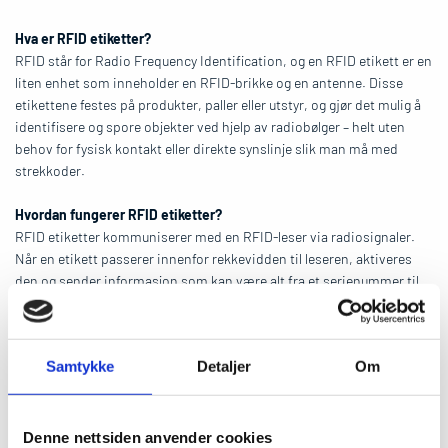
Hva er RFID etiketter?
RFID står for Radio Frequency Identification, og en RFID etikett er en
liten enhet som inneholder en RFID-brikke og en antenne. Disse
etikettene festes på produkter, paller eller utstyr, og gjør det mulig å
identifisere og spore objekter ved hjelp av radiobølger – helt uten
behov for fysisk kontakt eller direkte synslinje slik man må med
strekkoder.
Hvordan fungerer RFID etiketter?
RFID etiketter kommuniserer med en RFID-leser via radiosignaler.
Når en etikett passerer innenfor rekkevidden til leseren, aktiveres
den og sender informasjon som kan være alt fra et serienummer til
temperaturdata, produksjonsdato eller annen relevant informasjon.
Dette muliggjør automatisert og rask innsamling av data, som kan
integreres direkte i systemene dine for sporing, lagerstyring eller
Samtykke
Detaljer
Om
adgangskontroll.
Fordeler med RFID etiketter
Det finnes mange gode grunner til å ta i bruk RFID etiketter i
Denne nettsiden anvender cookies