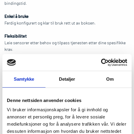
bindingstid.
Enkel å bruke
Ferdig konfigurert og klar til bruk rett ut av boksen.
Fleksibilitet
Leie sensorer etter behov og tilpass tjenesten etter dine spesifikke
krav.
Sanntidsdata
Tilgang til sanntidsdata via vårt skybaserte system, Aiota, som gir
deg visuell innsikt i viktige miljøparametere.
Samtykke
Detaljer
Om
Målbarhet
Mål og analyser støv, støy, vannmengde, luftkvalitet, GPS-posisjon,
Denne nettsiden anvender cookies
temperatur, fuktighet og mye mer.
Vi bruker informasjonskapsler for å gi innhold og
Hvordan fungerer det?
annonser et personlig preg, for å levere sosiale
mediefunksjoner og for å analysere trafikken vår. Vi deler
Bestill
dessuten informasjon om hvordan du bruker nettstedet
Bruk kontaktskjemaet på siden eller send epost til
post@tagtech.no